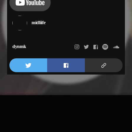
midliife
dynmk