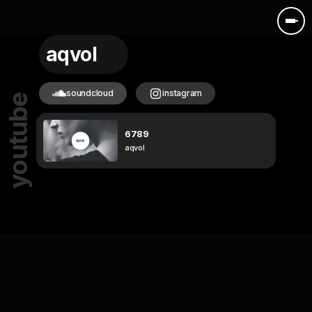
aqvol
soundcloud
instagram
youtube
6789
aqvol