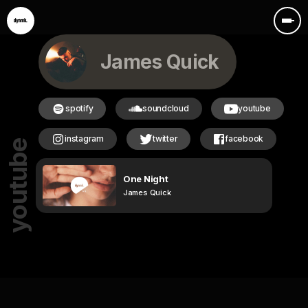
James Quick
spotify
soundcloud
youtube
instagram
twitter
facebook
youtube
One Night
James Quick