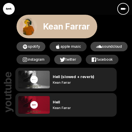
Kean Farrar
spotify
apple music
soundcloud
instagram
twitter
facebook
youtube
Hell (slowed + reverb)
Kean Farrar
Hell
Kean Farrar