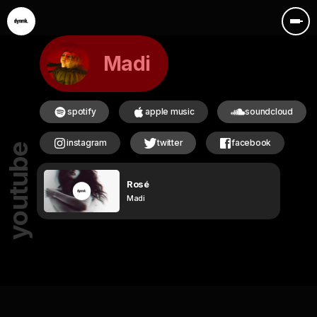
Madi
spotify
apple music
soundcloud
instagram
twitter
facebook
youtube
Rosé
Madi