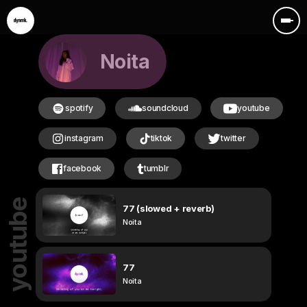
Noita
spotify
soundcloud
youtube
instagram
tiktok
twitter
facebook
tumblr
youtube
77 (slowed + reverb)
Noita
77
Noita