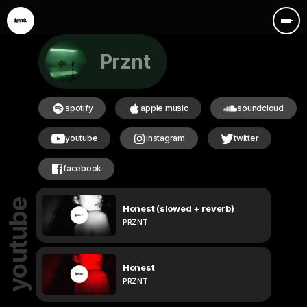
Prznt
spotify
apple music
soundcloud
youtube
instagram
twitter
facebook
youtube
Honest (slowed + reverb)
PRZNT
Honest
PRZNT