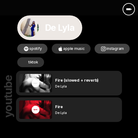
De Lyla
spotify
apple music
instagram
tiktok
youtube
Fire (slowed + reverb)
De Lyla
Fire
De Lyla